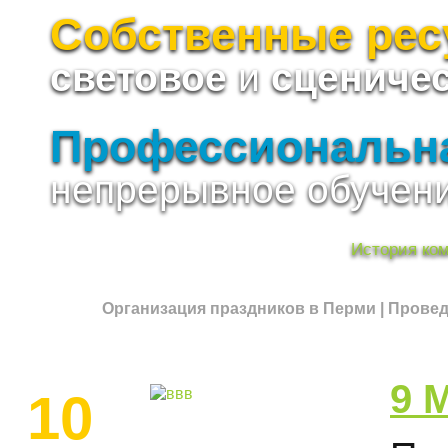
Собственные ре
световое
и
сцениче
Профессиональн
непрерывное обучени
История ко
Организация праздников в Перми
|
Провед
9 
10