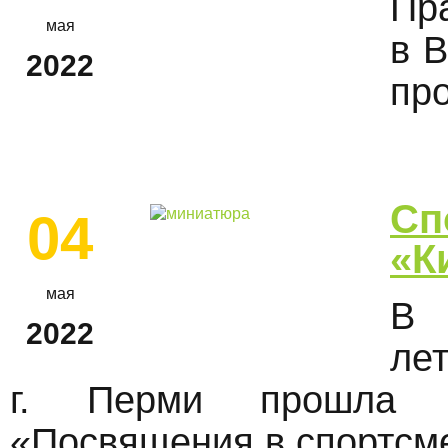
Пр
мая
в 
2022
пр
Сп
04
«К
мая
В 
2022
ле
г. Перми прошла т
«Посвящения в спортсм