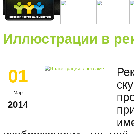
Иллюстрации в ре
Ре
01
ск
Мар
пр
2014
пр
и