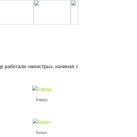
де работали «монстры», начиная с
Барда
Кизел