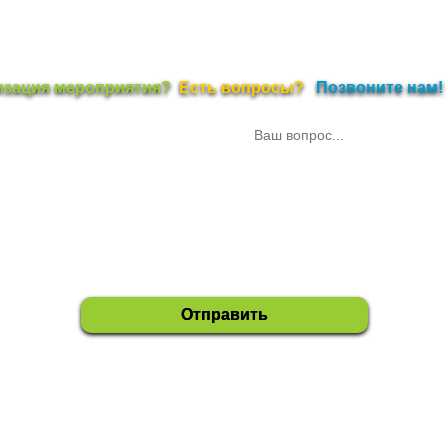
изация мероприятия?
Есть вопросы?
Позвоните нам!
010 - 2026
Прокат звука
|
Прокат света
|
Организация праздников
|
Банкеты
|
Рек