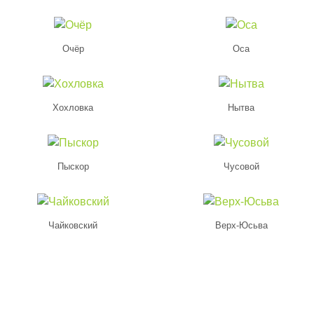
Очёр
Оса
Хохловка
Нытва
Пыскор
Чусовой
Чайковский
Верх-Юсьва