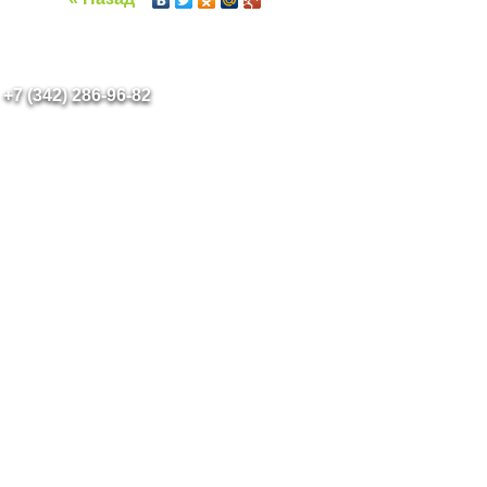
+7 (342) 286-96-82
лама
|
Каталог оборудования
|
FL