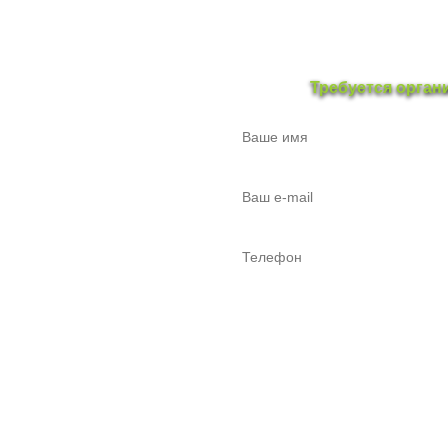
Требуется орган
Пермская Корпорация Монстров 2